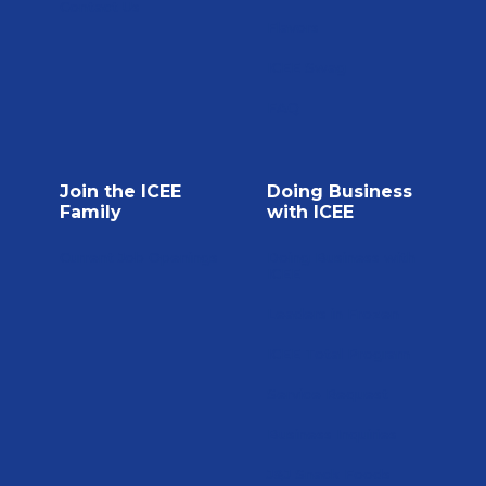
Contact Us
Flavors
ICEE Swag
FAQ
Join the ICEE
Doing Business
Family
with ICEE
Current Job Openings
Doing Business with
ICEE
Leaders in Frozen
ICEE Total Program
Service Request
Business Inquiries
J&J Snack Foods